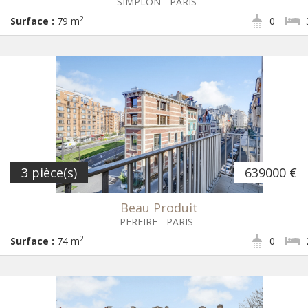
SIMPLON - PARIS
2
Surface :
79 m
0
3 pièce(s)
639000 €
Beau Produit
PEREIRE - PARIS
2
Surface :
74 m
0