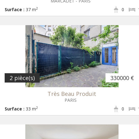
MARCADET - PARIS
2
Surface :
37 m
0
2 pièce(s)
330000 €
Très Beau Produit
PARIS
2
Surface :
33 m
0