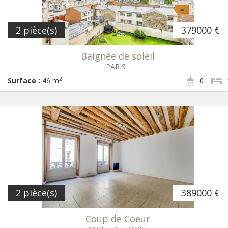
2 pièce(s)
379000 €
Baignée de soleil
PARIS
2
Surface :
46 m
0
2 pièce(s)
389000 €
Coup de Coeur