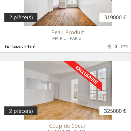
2 pièce(s)
319000 €
Beau Produit
MAIRIE - PARIS
2
Surface :
34 m
0
2 pièce(s)
325000 €
Coup de Coeur