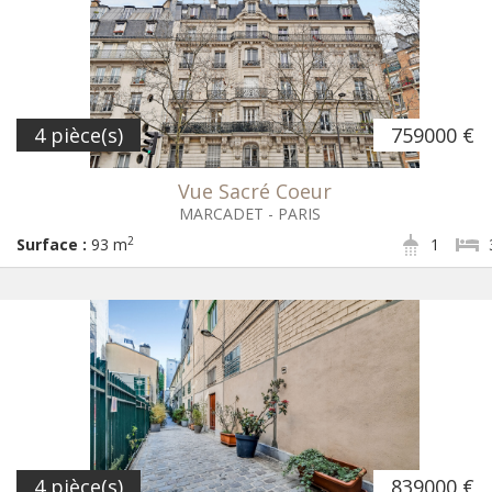
4 pièce(s)
759000 €
Vue Sacré Coeur
MARCADET - PARIS
2
Surface :
93 m
1
4 pièce(s)
839000 €