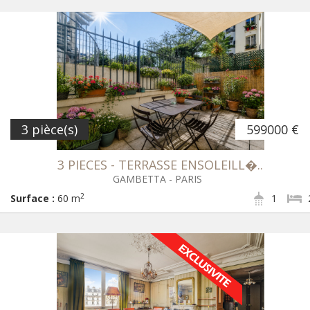
3 pièce(s)
599000 €
3 PIECES - TERRASSE ENSOLEILL�..
GAMBETTA - PARIS
2
Surface :
60 m
1