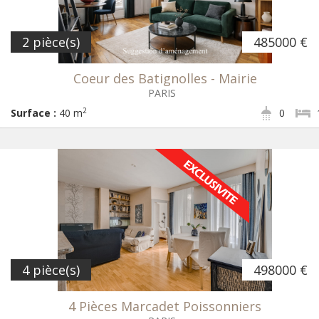
2 pièce(s)
485000 €
Coeur des Batignolles - Mairie
PARIS
2
Surface :
40 m
0
4 pièce(s)
498000 €
4 Pièces Marcadet Poissonniers