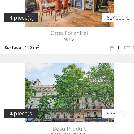
4 pièce(s)
624000 €
Gros Potentiel
PARIS
2
Surface :
100 m
1
4 pièce(s)
638000 €
Beau Produit