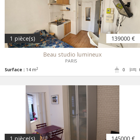
1 pièce(s)
139000 €
Beau studio lumineux
PARIS
2
Surface :
14 m
0
1 pièce(s)
145000 €